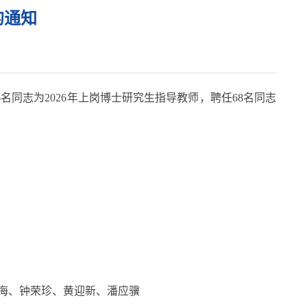
的通知
志为2026年上岗博士研究生指导教师，聘任68名同志
久海、钟荣珍、黄迎新、潘应骥