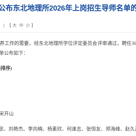
公布东北地理所2026年上岗招生导师名单
| 【
大
中
小
】
作的需要，经东北地理所学位评定委员会评审通过，聘任36名同
名单公布如下：
排序)
宋开山
冯献忠、刘艳杰、李向楠、杨素欣、何逢志、张恒友、郑海峰、赵