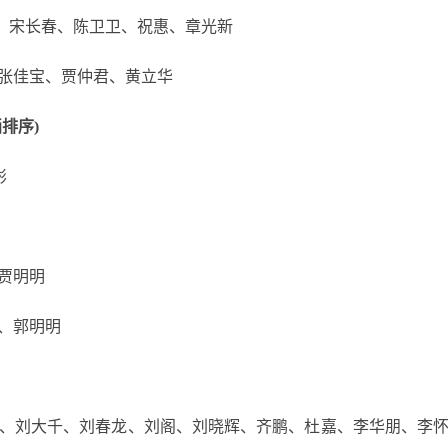
文锋、宋长春、陈卫卫、祝惠、章光新
张佳宝、贾仲君、黄立华
排序)
彬
贾明明
、郭明明
刘大千、刘春龙、刘阁、刘晓辉、齐鹏、杜嘉、李华朋、李怀