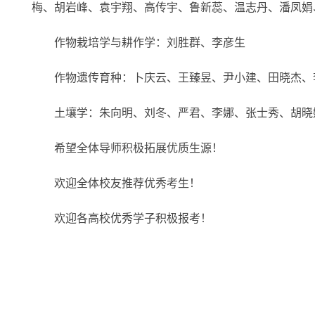
梅、胡岩峰、袁宇翔、高传宇、鲁新蕊、温志丹、潘凤娟
作物栽培学与耕作学：刘胜群、李彦生
作物遗传育种：卜庆云、王臻昱、尹小建、田晓杰、李
土壤学：朱向明、刘冬、严君、李娜、张士秀、胡晓
希望全体导师积极拓展优质生源！
欢迎全体校友推荐优秀考生！
欢迎各高校优秀学子积极报考！