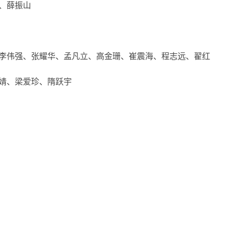
、薛振山
伟强、张耀华、孟凡立、高金珊、崔震海、程志远、翟红
婧、梁爱珍、隋跃宇